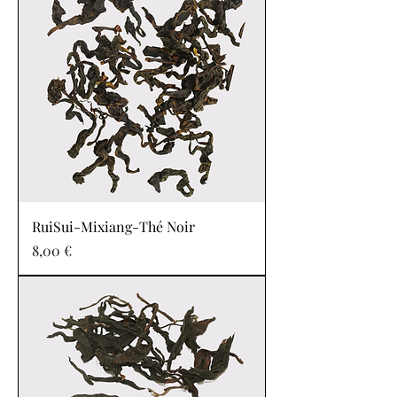
RuiSui-Mixiang-Thé Noir
Prix
8,00 €