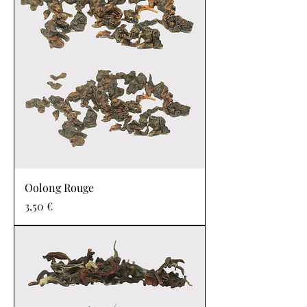
Oolong Rouge
Prix
3,50 €