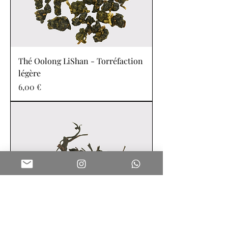
Thé Oolong LiShan - Torréfaction
légère
Prix
6,00 €