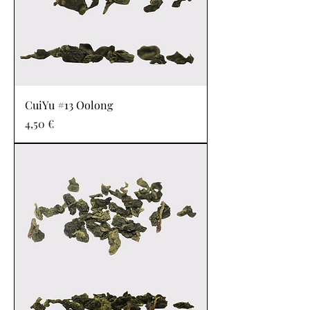
CuiYu #13 Oolong
Prix
4,50 €