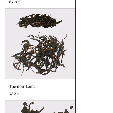
Prix
6,00 €
Thé noir Lama
Prix
3,50 €