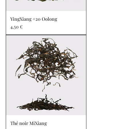
YingXiang #20 Oolong
Prix
4,50 €
Thé noir MiXiang