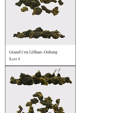
Grand Cru LiShan-Oolong
Prix
8,00 €