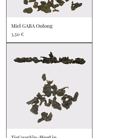
Miel GABA Oolong
Prix
3,50 €
TieGuanYin-PingLin