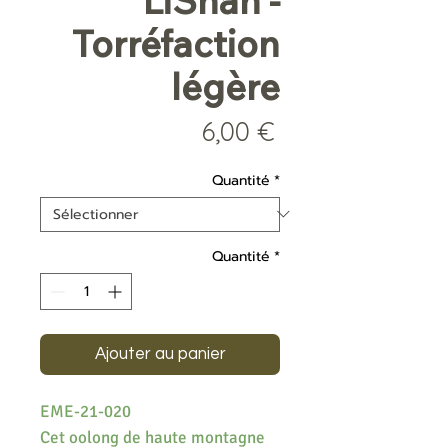
LiShan -
Torréfaction
légère
Prix
6,00 €
Quantité
*
Quantité
*
Ajouter au panier
EME-21-020
Cet oolong de haute montagne