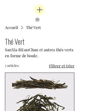
Accueil
Thé Vert
Thé Vert
SanXia BiLuoChun et autres thés verts
en forme de boule.
7 articles
Filtrer et trier