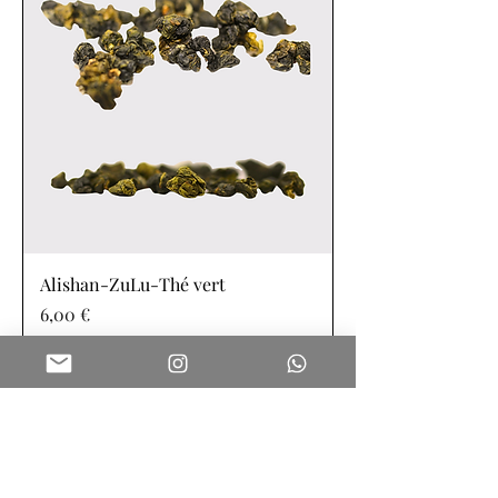
Alishan-ZuLu-Thé vert
Prix
6,00 €