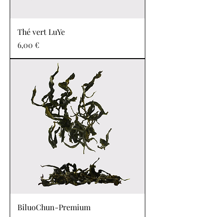
Thé vert LuYe
Prix
6,00 €
BiluoChun-Premium