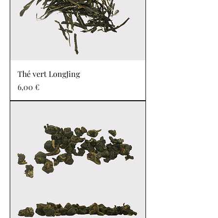
Thé vert LongJing
Prix
6,00 €