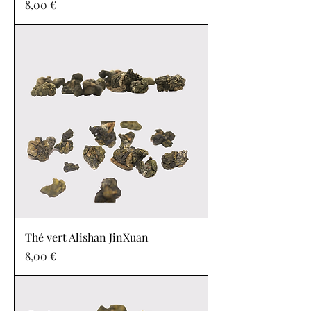
Prix
8,00 €
Thé vert Alishan JinXuan
Prix
8,00 €