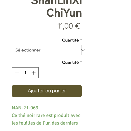
ShanLinXi
ChiYun
Prix
11,00 €
Quantité
*
Quantité
*
Ajouter au panier
NAN-21-069
Ce thé noir rare est produit avec
les feuilles de l'un des derniers
cultivars créés par TTRS. Il est