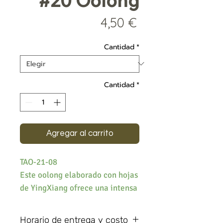
#20 Oolong
Precio
4,50 €
Cantidad
*
Cantidad
*
Agregar al carrito
TAO-21-08
Este oolong elaborado con hojas
de YingXiang ofrece una intensa
mezcla floral de sabores y
aromas.
Horario de entrega y costo