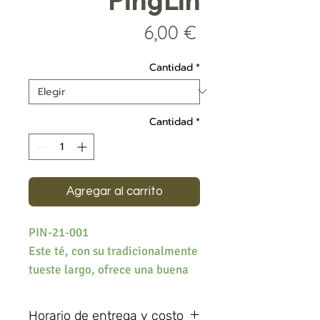
PingLin
Precio
6,00 €
Cantidad
*
Cantidad
*
Agregar al carrito
PIN-21-001
Este té, con su tradicionalmente
tueste largo, ofrece una buena
opción para los bebedores de
café que buscan empezar a
Horario de entrega y costo