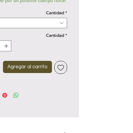
ne por un potente cuerpo floral
ado de frutosidad y cierta
Cantidad
*
.
Cantidad
*
Agregar al carrito