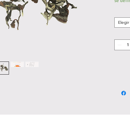
se defi
acompañ
dulzura
Elegir