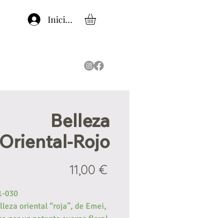
Iniciar sesión
Belleza
Oriental-Rojo
Precio
11,00 €
1-030
lleza oriental “roja”, de Emei,