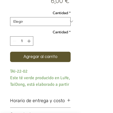
Precio
6,00 €
Cantidad
*
Cantidad
*
Agregar al carrito
TAI-22-02
Este té verde producido en LuYe,
TaiDong, está elaborado a partir
de hojas de primavera. Es una
especie principalmente vegetal
Horario de entrega y costo
y herbácea.
Los plazos de entrega se proporcionan