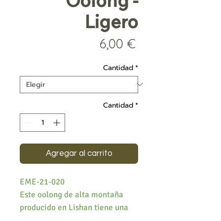
Oolong -
Ligero
Precio
6,00 €
Cantidad
*
Cantidad
*
Agregar al carrito
EME-21-020
Este oolong de alta montaña
producido en Lishan tiene una
ligera oxidación de alrededor