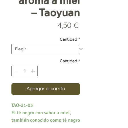
aroma a miel
– Taoyuan
Precio
4,50 €
Cantidad
*
Cantidad
*
Agregar al carrito
TAO-21-03
El té negro con sabor a miel,
también conocido como té negro
MiXiang, se produce a partir de