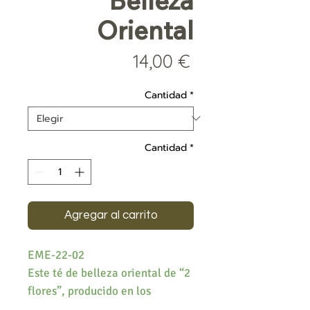
Belleza
Oriental
Precio
14,00 €
Cantidad
*
Cantidad
*
Agregar al carrito
EME-22-02
Este té de belleza oriental de “2
flores”, producido en los
jardines del municipio de Emei,